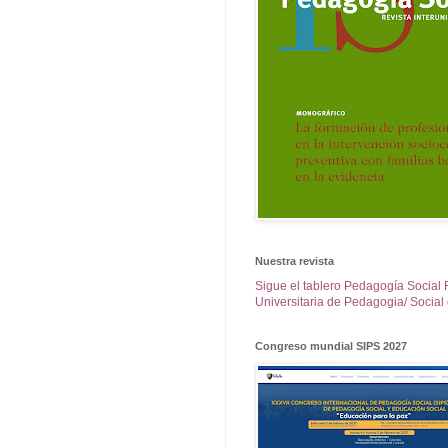
Nuestra revista
Sigue el tablero Pedagogía Social 
Universitaria de Pedagogia/ Social 
Congreso mundial SIPS 2027