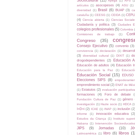
Sociocultural
(11)
Apega
(1)
APS
(1
asocopeses
(4)
artículos
(1)
ASU
(1)
Brasil
(6)
BUAP
(3)
diversidad
(1)
ca
CEPL
cataluña
(1)
CEESG
(1)
CEIDA
(1)
(4)
Ciencia abierta
(1)
Ciencias Sociale
Ciudadanía y política
(3)
Ciudades E
colegios profesionales
(5)
Colombia
Conf
Comisiones de trabajo
(1)
congres
Congreso
(35)
Consejo Ejecutivo
(5)
convenio
(3)
desarrol
convivencia
(1)
declaración
(1)
(3)
do
diversidad cultural
(1)
DIXIT
(1)
Educación A
drogodependientes
(2)
Educación de adultos
(4)
Educación In
Educación para la Paz
(1)
Educació
Educación Social
(15)
EDUSO
Elecciones SIPS
(8)
empoderamien
emprendimiento social
(2)
ENAT de Méx
Estatutos
(2)
(1)
evaluación participativa
formaciones
(4)
Foro de debate
(
género
Fundación Cultura de Paz
(1)
investigación
(1)
Hazte socio
(1)
HDCA
(1
I+D+i
(2)
inclusión
(2
ICAE
(1)
INAP
(1)
innovación educativa
(2
informe
(1)
Estudos da Criança
(1)
Instituto supe
Habana
(1)
Intervención Socioeducativ
JIPS
(9)
Jornadas
(10)
Jó
libros
(1
libro
(6)
Latinoamérica
(1)