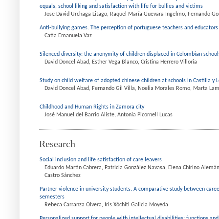
equals, school liking and satisfaction with life for bullies and victims
Jose David Urchaga Litago, Raquel María Guevara Ingelmo, Fernando Go
Anti-bullying games. The perception of portuguese teachers and educators
Catia Emanuela Vaz
Silenced diversity: the anonymity of children displaced in Colombian school
David Doncel Abad, Esther Vega Blanco, Cristina Herrero Villoria
Study on child welfare of adopted chinese children at schools in Castilla y 
David Doncel Abad, Fernando Gil Villa, Noelia Morales Romo, Marta La
Childhood and Human Rights in Zamora city
José Manuel del Barrio Aliste, Antonia Picornell Lucas
Research
Social inclusion and life satisfaction of care leavers
Eduardo Martín Cabrera, Patricia González Navasa, Elena Chirino Alemán
Castro Sánchez
Partner violence in university students. A comparative study between care
semesters
Rebeca Carranza Olvera, Iris Xóchitl Galicia Moyeda
Personalized support for people with intellectual disabilities: functions and