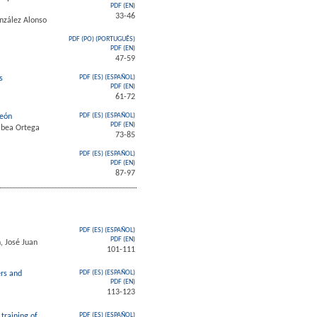
PDF (EN)
33-46
nzález Alonso
PDF (PO) (PORTUGUÊS)
PDF (EN)
47-59
s
PDF (ES) (ESPAÑOL)
PDF (EN)
61-72
León
PDF (ES) (ESPAÑOL)
PDF (EN)
mbea Ortega
73-85
PDF (ES) (ESPAÑOL)
PDF (EN)
87-97
PDF (ES) (ESPAÑOL)
PDF (EN)
, José Juan
101-111
ers and
PDF (ES) (ESPAÑOL)
PDF (EN)
113-123
 training of
PDF (ES) (ESPAÑOL)