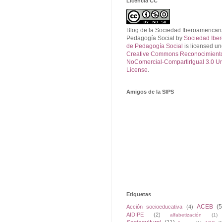
Licencia CC
Blog de la Sociedad Iberoamerican
Pedagogía Social
by
Sociedad Ibe
de Pedagogía Social
is licensed un
Creative Commons Reconocimient
NoComercial-CompartirIgual 3.0 U
License
.
Amigos de la SIPS
Etiquetas
ACEB
(5
Acción socioeducativa
(4)
AIDIPE
(2)
alfabetización
(1)